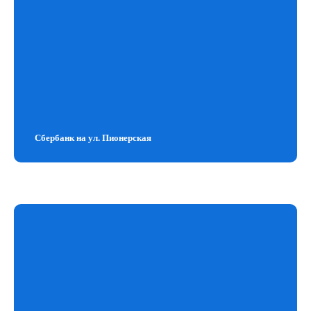
Производство
Ипотека
тротуарной плитки
Квартиры
Лаборатория
Городская среда
Поставщикам
Офис продаж
Коммерческая
недвижимость
Контакты
675000, Амурская
Сбербанк на ул. Пионерская
info@sar-holding.ru
область,
г. Благовещенск,
8 (4162) 777 777
пер. Угловой, 14
ПН-ВС: с 8:00 до 17:00
Политика конфиденциальности