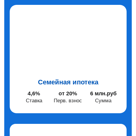
Смотреть все объекты
Контакты
Адрес
Время работы
пн-пт:
г. Благовещенск,
с 8:00 до 17:00
пер. Угловой, 14
Приемная
Продажи квартир
8(4162)
777 999
8(4162)
777 777
info@sar-holding.ru
Отдел кадров
Аренда техники