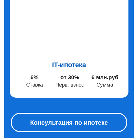
Лаборатория
8(4162)
777 333
8(924)
443 00 47
8(4162)
777 222
hr@sar-holding.ru
sales@sar-holding.ru
marketing@sar-holding.ru
Отдел снабжения
Отдел маркетинга
8(914)
063 16 84
8(4162)
777 111
snab@sar-holding.ru
plitka@sar-holding.ru
Продажи плитки
Бухгалтерия
8(914)
565 62 85
8(4162)
777 001