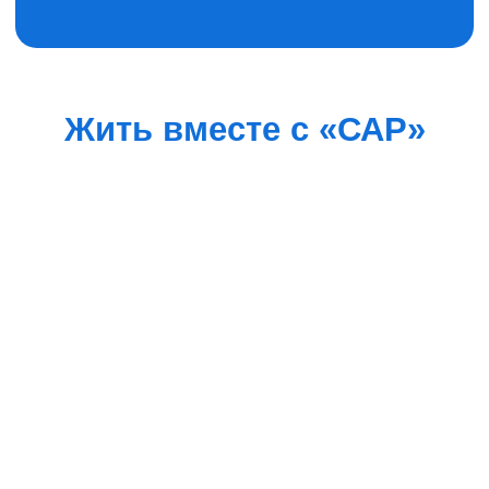
Навигация
Работа в САР
О компании
Производство
Ипотека
тротуарной плитки
Квартиры
Лаборатория
Городская среда
Поставщикам
Офис продаж
Коммерческая
недвижимость
Контакты
675000, Амурская
info@sar-holding.ru
область,