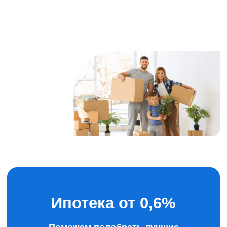
Семейная ипотека
4,6%
от 20%
6 млн.руб
Ставка
Перв. взнос
Сумма